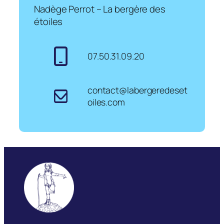
Nadège Perrot – La bergère des
étoiles
07.50.31.09.20
contact@labergeredeset
oiles.com