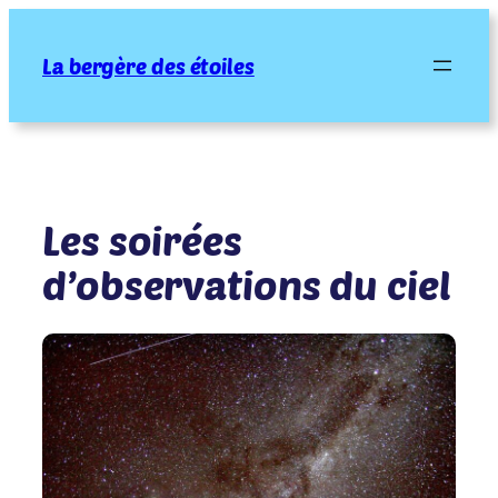
Aller
au
La bergère des étoiles
contenu
Les soirées
d’observations du ciel