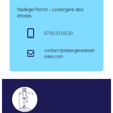
Nadège Perrot – La bergère des
étoiles
07.50.31.09.20
contact@labergeredeset
oiles.com